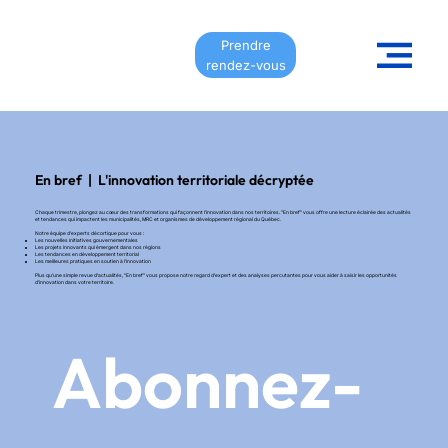
Prendre
rendez-vous
En bref | L'innovation territoriale décryptée
Chaque trimestre, plongez au cœur des transformations qui façonnent l'innovation dans nos territoires. "En bref" vous offre une lecture éclairée des actualités
et tendances qui impactent les municipalités, MRC et organismes de développement régional du Québec.
Notre équipe d'experts décortique pour vous :
Les nouvelles initiatives gouvernementales
Les projets innovants qui émergent dans nos régions
Les tendances en développement territorial
Les meilleures pratiques en soutien à l'innovation
Plus qu'une simple revue d'actualités, "En bref" vous propose notre regard d'expert et des analyses percutantes pour vous aider à saisir les opportunités
d'innovation dans votre territoire.
Abonnez-