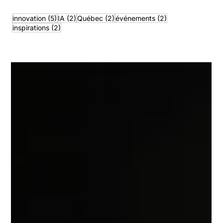
En bref - innovation
5 posts
2 posts
2 posts
2 posts
innovation
(5)
IA
(2)
Québec
(2)
événements
(2)
2 posts
inspirations
(2)