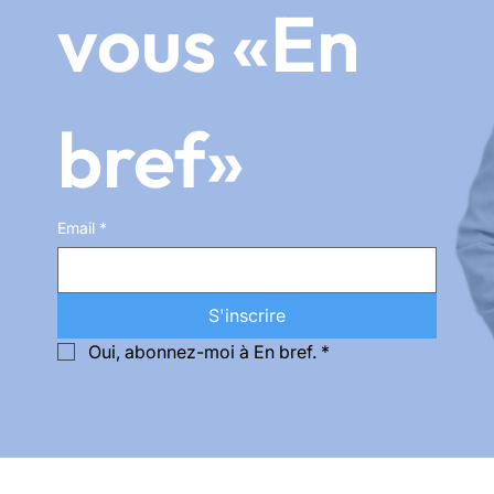
vous «En 
bref»
Email
*
S'inscrire
Oui, abonnez-moi à En bref.
*