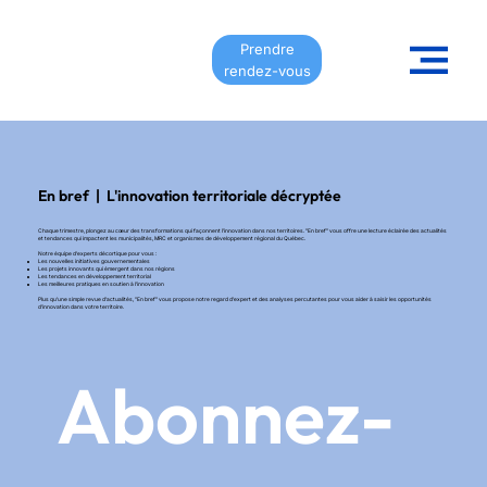
Prendre
rendez-vous
En bref | L'innovation territoriale décryptée
Chaque trimestre, plongez au cœur des transformations qui façonnent l'innovation dans nos territoires. "En bref" vous offre une lecture éclairée des actualités
et tendances qui impactent les municipalités, MRC et organismes de développement régional du Québec.
Notre équipe d'experts décortique pour vous :
Les nouvelles initiatives gouvernementales
Les projets innovants qui émergent dans nos régions
Les tendances en développement territorial
Les meilleures pratiques en soutien à l'innovation
Plus qu'une simple revue d'actualités, "En bref" vous propose notre regard d'expert et des analyses percutantes pour vous aider à saisir les opportunités
d'innovation dans votre territoire.
Abonnez-