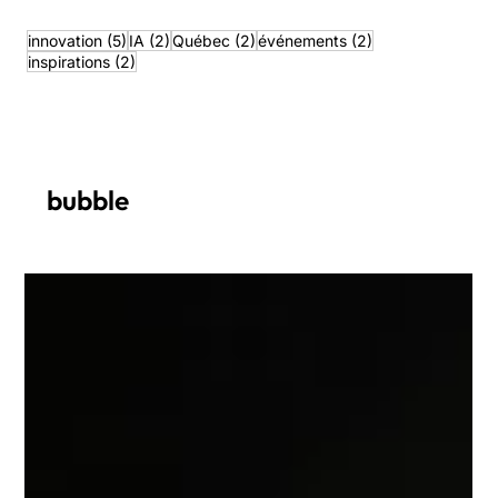
En bref - innovation
5 posts
2 posts
2 posts
2 posts
innovation
(5)
IA
(2)
Québec
(2)
événements
(2)
2 posts
inspirations
(2)
bubble