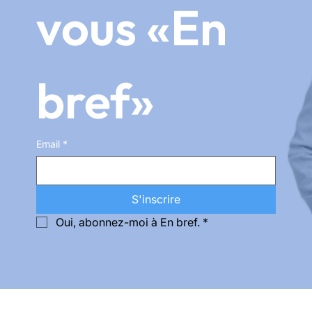
vous «En 
bref»
Email
*
S'inscrire
Oui, abonnez-moi à En bref.
*